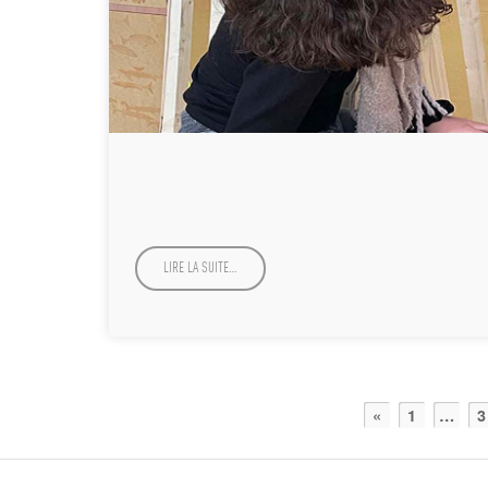
LIRE LA SUITE…
«
1
…
3