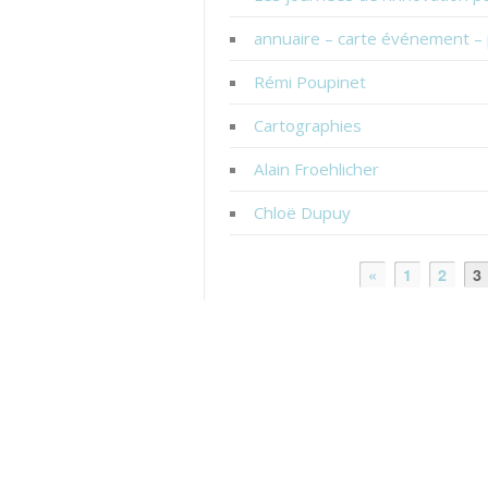
annuaire – carte événement – 
Rémi Poupinet
Cartographies
Alain Froehlicher
Chloë Dupuy
«
1
2
3