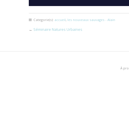
Categorie(s):
accueil
,
les nouveaux sauvages - Alain
←
Séminaire Natures Urbaines
À pro