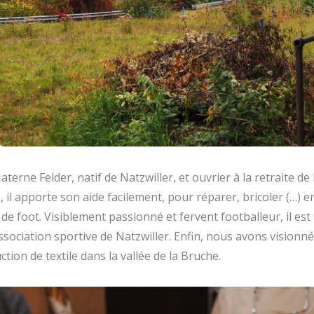
terne Felder, natif de Natzwiller, et ouvrier à la retraite de l
 il apporte son aide facilement, pour réparer, bricoler (…) e
 de foot. Visiblement passionné et fervent footballeur, il est 
sociation sportive de Natzwiller. Enfin, nous avons visionné 
tion de textile dans la vallée de la Bruche.