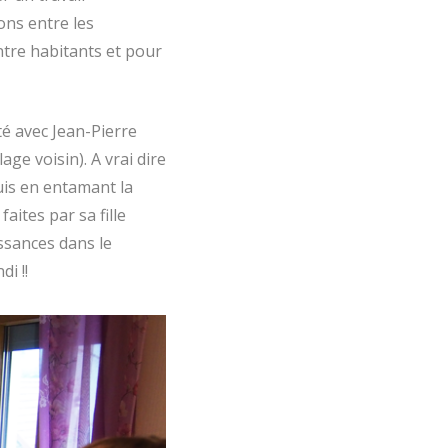
ons entre les
(entre habitants et pour
é avec Jean-Pierre
age voisin). A vrai dire
uis en entamant la
aites par sa fille
ssances dans le
di !!