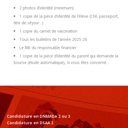
2 photos d’identité (minimum)
1 copie de la pièce d’identité de l’élève (CNI, passeport,
titre de séjour…)
1 copie du carnet de vaccination
Tous les bulletins de l’année 2025-26
Le RIB du responsable financier
1 copie de la pièce d’identité du parent qui demande la
bourse (étude automatique), si vous êtes concerné.
Candidature en DNMADe 2 ou 3
Candidature en DSAA 2