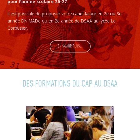
pour l’année scolaire 26-27
Il est possible de proposer votre candidature en 2e ou 3e
année DN MADe ou en 2e année de DSAA au lycée Le
Corbusier.
EN SAVOIR PLUS…
DES FORMATIONS DU CAP AU DSAA