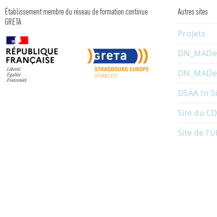
Établissement membre du réseau de formation continue
Autres sites
GRETA
Projets
DN_MADe 
DN_MADe I
DSAA In S
Site du CD
Site de l’