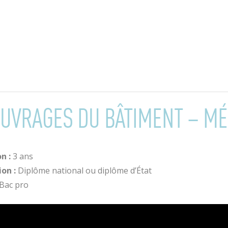
UVRAGES DU BÂTIMENT – MÉ
n :
3 ans
ion :
Diplôme national ou diplôme d’État
Bac pro