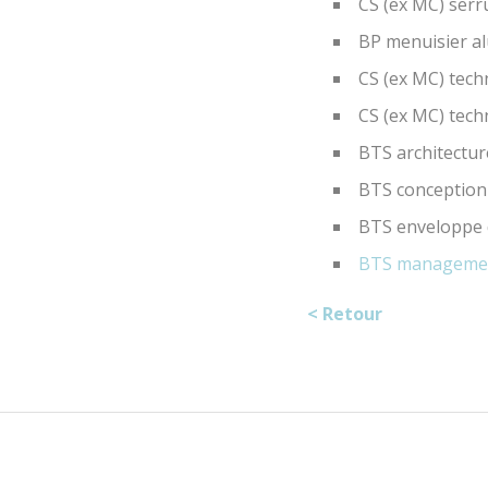
CS (ex MC) serr
BP menuisier a
CS (ex MC) tech
CS (ex MC) tech
BTS architecture
BTS conception 
BTS enveloppe d
BTS management
< Retour