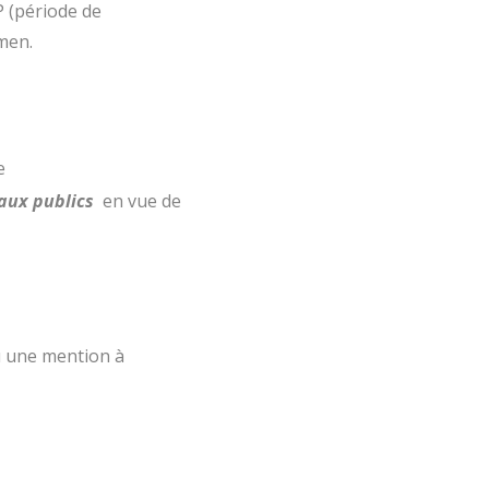
P (période de
amen.
e
vaux publics
en vue de
ou une mention à