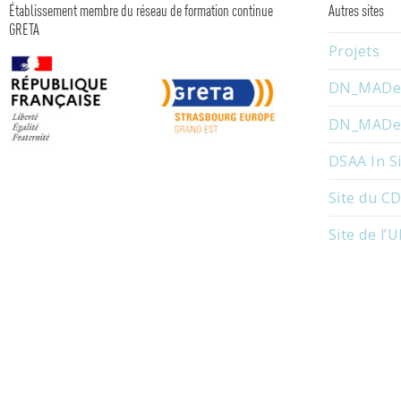
Établissement membre du réseau de formation continue
Autres sites
GRETA
Projets
DN_MADe 
DN_MADe I
DSAA In S
Site du CD
Site de l’