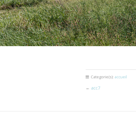
Categorie(s):
accueil
←
acc7