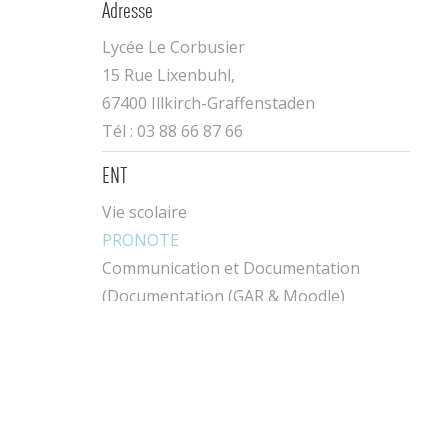
Adresse
Lycée Le Corbusier
15 Rue Lixenbuhl,
67400 Illkirch-Graffenstaden
Tél : 03 88 66 87 66
ENT
Vie scolaire
PRONOTE
Communication et Documentation
(Documentation (GAR & Moodle)
MON BUREAU NUMÉRIQUE
Contact
Plan d'accès
Établissement sous vidéosurveillance