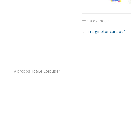
Categorie(s):
←
imaginetoncanape1
À propos
· jcg/Le Corbusier