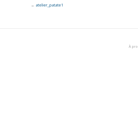
←
atelier_patate1
À pro