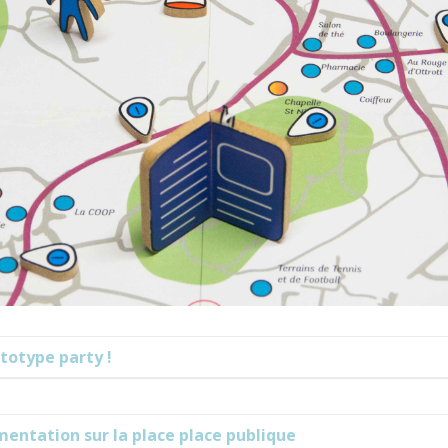
totype party !
entation sur la place place publique