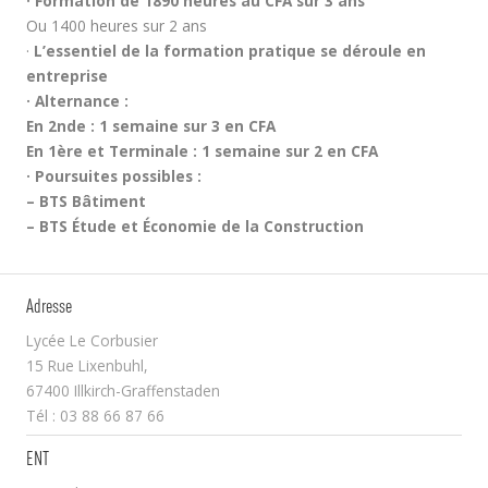
· Formation de 1890 heures au CFA sur 3 ans
Ou 1400 heures sur 2 ans
·
L’essentiel de la formation pratique se déroule en
entreprise
· Alternance :
En 2nde : 1 semaine sur 3 en CFA
En 1ère et Terminale : 1 semaine sur 2 en CFA
· Poursuites possibles :
– BTS Bâtiment
– BTS Étude et Économie de la Construction
Adresse
Lycée Le Corbusier
15 Rue Lixenbuhl,
67400 Illkirch-Graffenstaden
Tél : 03 88 66 87 66
ENT