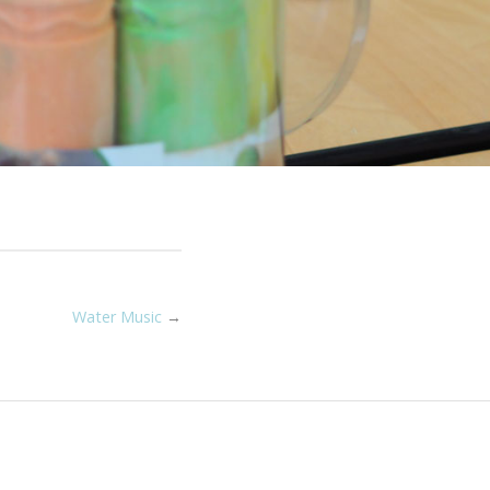
Water Music
→