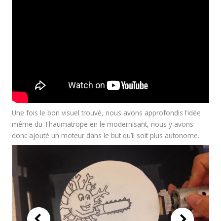
Une fois le bon visuel trouvé, nous avons approfondis l’idée
même du Thaumatrope en le modernisant, nous y avons
donc ajouté un moteur dans le but qu’il soit plus autonome.